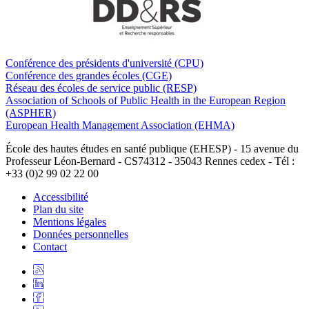
Conférence des présidents d'université (CPU)
Conférence des grandes écoles (CGE)
Réseau des écoles de service public (RESP)
Association of Schools of Public Health in the European Region
(ASPHER)
European Health Management Association (EHMA)
École des hautes études en santé publique (EHESP) - 15 avenue du
Professeur Léon-Bernard - CS74312 - 35043 Rennes cedex - Tél :
+33 (0)2 99 02 22 00
Accessibilité
Plan du site
Mentions légales
Données personnelles
Contact